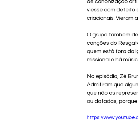
de canonização artif
viesse com defeito d
criacionais. Vieram a
O grupo também defe
canções do Resgate 
quem está fora da i
missional e há músic
No episódio, Zé Bru
Admitiram que algum
que não os represe
ou datadas, porque
https://www.youtube