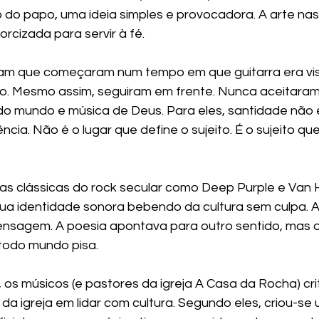
o do papo, uma ideia simples e provocadora. A arte n
orcizada para servir à fé.
am que começaram num tempo em que guitarra era vi
o. Mesmo assim, seguiram em frente. Nunca aceitaram 
 do mundo e música de Deus. Para eles, santidade não 
ência. Não é o lugar que define o sujeito. É o sujeito qu
as clássicas do rock secular como Deep Purple e Van H
ua identidade sonora bebendo da cultura sem culpa. A 
nsagem. A poesia apontava para outro sentido, mas o
odo mundo pisa.
 os músicos (e pastores da igreja A Casa da Rocha) cri
a da igreja em lidar com cultura. Segundo eles, criou-se