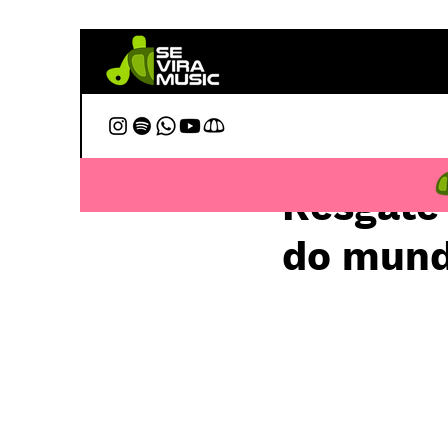
6 de fev.
Resgate
do mund