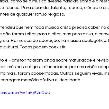
icial, como se a música tivesse nascido santa e o rest
e fábrica. Para a banda, talento, técnica, ciência e cri
ntes de qualquer rótulo religioso.
ndeu que nem toda música cristã precisa caber no cu
não foram feitas para o altar, mas para a rua, a con
greja. Há música de adoração, há música apologética, 
a cultural. Todas podem coexistir.
no e Hamilton falaram ainda sobre maturidade e revisã
as músicas antigas, influenciadas por uma visão neop
nta mais, foram aposentadas. Outras seguem vivas, m
 carregam memória afetiva e identidade.
.com/watch?v=4aHxEvlnOwU