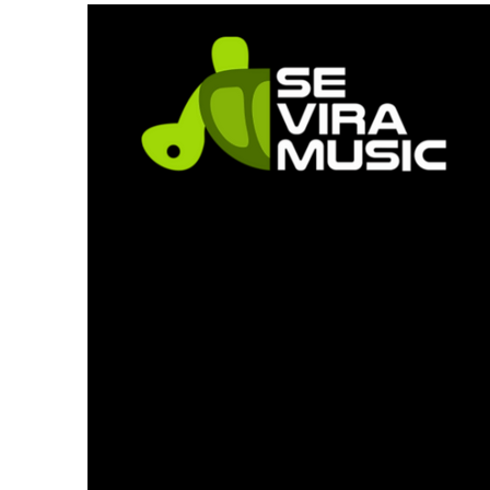
O álbum que mudou tudo:
On the Rock completa 30
anos