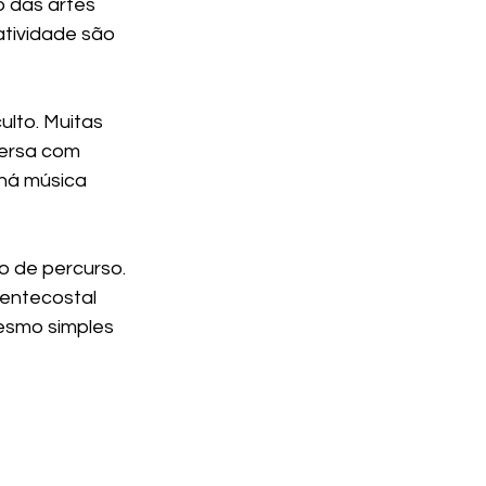
o das artes 
atividade são 
lto. Muitas 
versa com 
há música 
o de percurso. 
entecostal 
esmo simples 