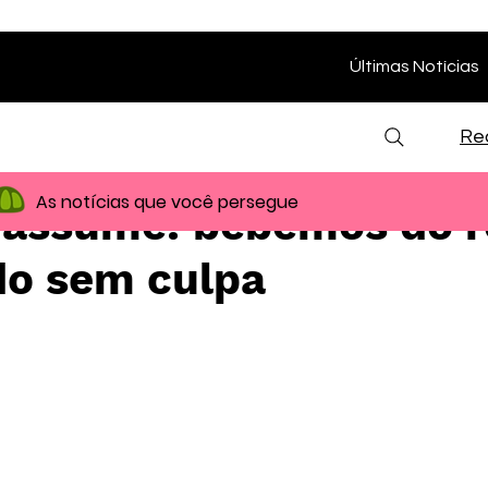
Últimas Notícias
Re
As notícias que você persegue
 assume: bebemos do 
o sem culpa