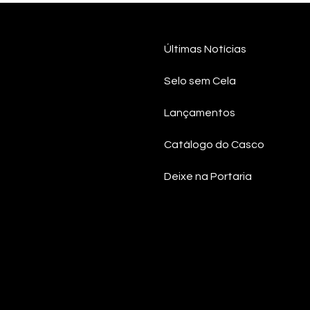
Zé Bruno (Resgate)
O qu
Últimas Notícias
apresenta palestra sobre
não 
teologia narrativa no
Selo sem Cela
BTDay FLAM
Lançamentos
Catálogo do Casco
Deixe na Portaria