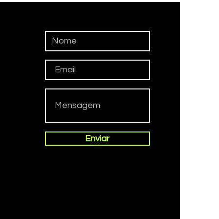
e acontece em Vegas
fica em Vegas
Enviar