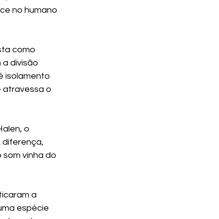
asce no humano 
sta como 
a divisão 
é isolamento 
e atravessa o 
alen, o 
diferença, 
 som vinha do 
ticaram a 
 uma espécie 