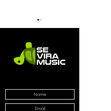
🔥🔥💀💀💀
🔥🔥🔥🔥💀