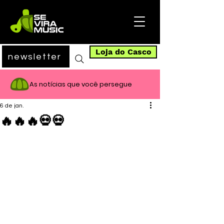
Loja do Casco
newsletter
As notícias que você persegue
6 de jan.
🔥🔥🔥💀💀