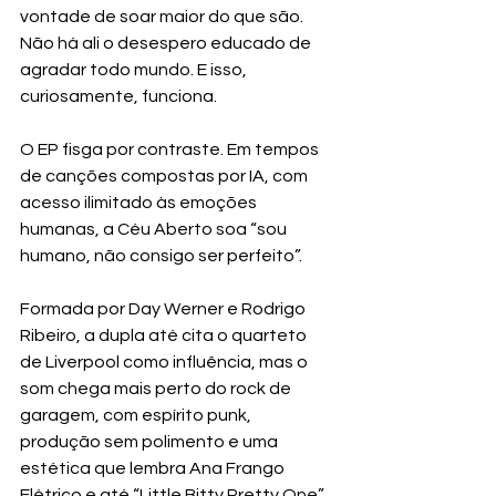
vontade de soar maior do que são. 
Não há ali o desespero educado de 
agradar todo mundo. E isso, 
curiosamente, funciona.
O EP fisga por contraste. Em tempos 
de canções compostas por IA, com 
acesso ilimitado às emoções 
humanas, a Céu Aberto soa “sou 
humano, não consigo ser perfeito”.
Formada por Day Werner e Rodrigo 
Ribeiro, a dupla até cita o quarteto 
de Liverpool como influência, mas o 
som chega mais perto do rock de 
garagem, com espírito punk, 
produção sem polimento e uma 
estética que lembra Ana Frango 
Elétrico e até “Little Bitty Pretty One”, 