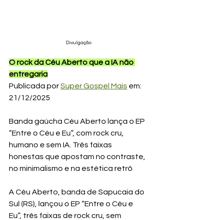
Divulgação
O rock da Céu Aberto que a IA não 
entregaria
Publicada por 
Super Gospel Mais
 em: 
21/12/2025
Banda gaúcha Céu Aberto lança o EP 
“Entre o Céu e Eu”, com rock cru, 
humano e sem IA. Três faixas 
honestas que apostam no contraste, 
no minimalismo e na estética retrô
A Céu Aberto, banda de Sapucaia do 
Sul (RS), lançou o EP “Entre o Céu e 
Eu”, três faixas de rock cru, sem 