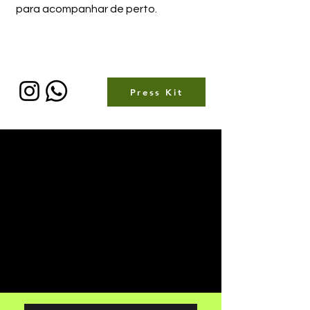
para acompanhar de perto.
Banda
Keystone faz parte do selo Se Vira
Music.
Press Kit