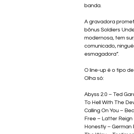
banda.
A gravadora promete
bônus Soldiers Unde
modernosa, tem surp
comunicado, ninguém 
esmagadora”.
O line-up é o tipo d
Olha só:
Abyss 2.0 – Ted Gar
To Hell With The Dev
Calling On You – Be
Free – Latter Reign
Honestly – German 