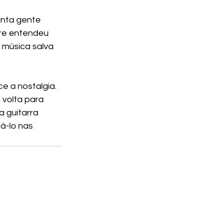
anta gente 
re entendeu 
 música salva 
ce a nostalgia. 
 volta para 
a guitarra 
á-lo nas 