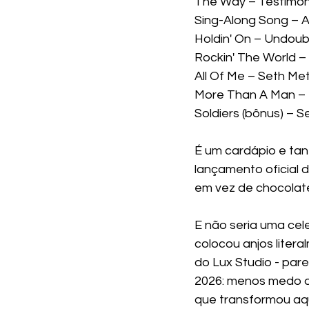
The Way – Testimon
Sing-Along Song – Al
Holdin' On – Undou
Rockin' The World 
All Of Me – Seth Me
More Than A Man – 
Soldiers (bônus) – 
É um cardápio e tant
lançamento oficial 
em vez de chocolate, 
E não seria uma cele
colocou anjos litera
do Lux Studio - pare
2026: menos medo de
que transformou aqu