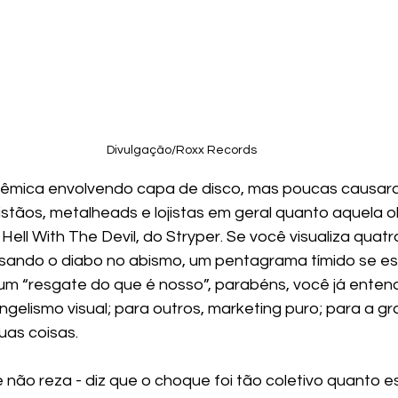
Divulgação/Roxx Records
olêmica envolvendo capa de disco, mas poucas causar
stãos, metalheads e lojistas em geral quanto aquela o
Hell With The Devil, do Stryper. Se você visualiza quatro
sando o diabo no abismo, um pentagrama tímido se e
 um “resgate do que é nosso”, parabéns, você já entend
gelismo visual; para outros, marketing puro; para a gr
uas coisas.
e não reza - diz que o choque foi tão coletivo quanto e