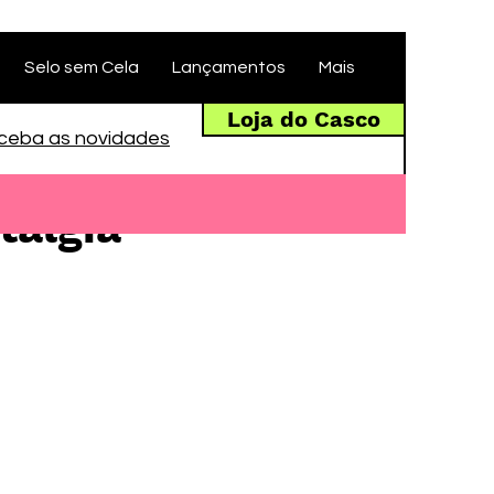
Selo sem Cela
Lançamentos
Mais
Loja do Casco
ceba as novidades
talgia