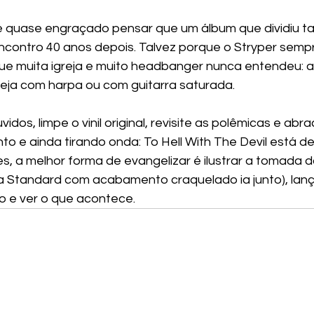
é quase engraçado pensar que um álbum que dividiu t
ncontro 40 anos depois. Talvez porque o Stryper semp
ue muita igreja e muito headbanger nunca entendeu: a
eja com harpa ou com guitarra saturada.
dos, limpe o vinil original, revisite as polêmicas e abra
o e ainda tirando onda: To Hell With The Devil está de
s, a melhor forma de evangelizar é ilustrar a tomada d
(a Standard com acabamento craquelado ia junto), lanç
o e ver o que acontece.