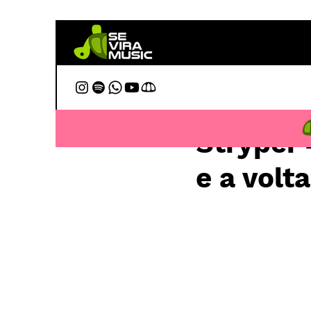
28 de jan.
Stryper 
e a volt