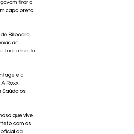
çavam tirar o 
om capa preta 
e Billboard, 
onias do 
se todo mundo 
intage e o 
 A Roxx 
 Saúda os 
nhoso que vive 
rteto com os 
ficial da 