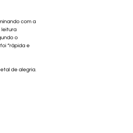
rminando com a 
leitura 
gundo o 
oi “rápida e 
tal de alegria. 