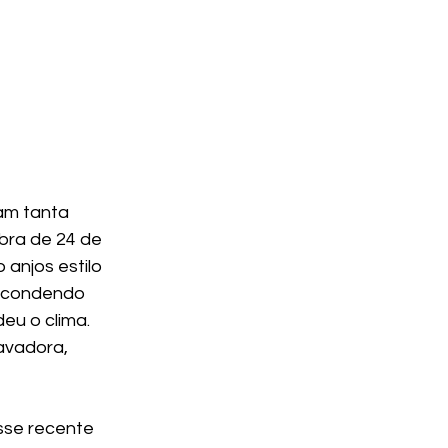
am tanta 
bra de 24 de 
 anjos estilo 
scondendo 
eu o clima. 
avadora, 
sse recente 