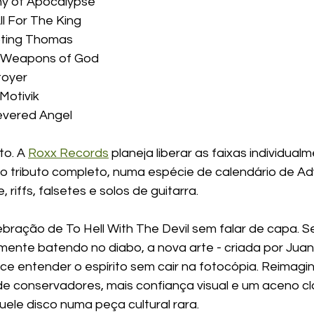
y of Apocalypse
l For The King
bting Thomas
– Weapons of God
toyer
Motivik
Severed Angel
o. A 
Roxx Records
 planeja liberar as faixas individual
do tributo completo, numa espécie de calendário de Ad
riffs, falsetes e solos de guitarra.
bração de To Hell With The Devil sem falar de capa. Se 
lmente batendo no diabo, a nova arte - criada por Juan
ce entender o espírito sem cair na fotocópia. Reimagin
 conservadores, mais confiança visual e um aceno cla
ele disco numa peça cultural rara.