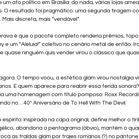
 um ato político em Brasília: do nada, várias lojas amea
as. O resultado foi pragmático: uma segunda tiragem c
. Mais discreta, mais “vendável”.
ava é que o pacote completo renderia prêmios, topo d
e um “Aleluia!” coletivo no cenário metal de então. Ir
e quase ninguém quis vender virou o clássico que qua
agora. O tempo voou, a estética glam virou nostalgia v
nos. E quem aparece para reabrir essa ferida sonora?
ia uma homenagem com título pomposo: Roxx Records
o no… 40º Aniversário de To Hell With The Devil.
spírito: inspirada na capa original, define melhor o ti
élico, abandona o pentagrama (óbvio), mantém o qua
oca as fraldas glam por trajes romanos (?) no pantone o