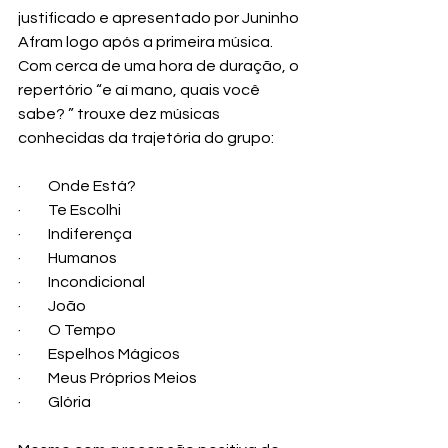
justificado e apresentado por Juninho 
Afram logo após a primeira música.
Com cerca de uma hora de duração, o 
repertório “e aí mano, quais você 
sabe? ” trouxe dez músicas 
conhecidas da trajetória do grupo:
·         Onde Está?
·         Te Escolhi
·         Indiferença
·         Humanos
·         Incondicional
·         João
·         O Tempo
·         Espelhos Mágicos
·         Meus Próprios Meios
·         Glória