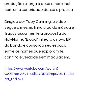
produção reforça o peso emocional 
com uma sonoridade densa e precisa.
Dirigido por Toby Canning, o vídeo 
segue a mesma linha crua da música e 
traduz visualmente a proposta do 
HolyName. “Blood” integra o novo EP 
da banda e consolida seu espaço 
entre os nomes que exploram fé, 
conflito e verdade sem maquiagem.
https://www.youtube.com/watch?
v=OEmpxvUN1_c&list=RDOEmpxvUN1_c&st
art_radio=1