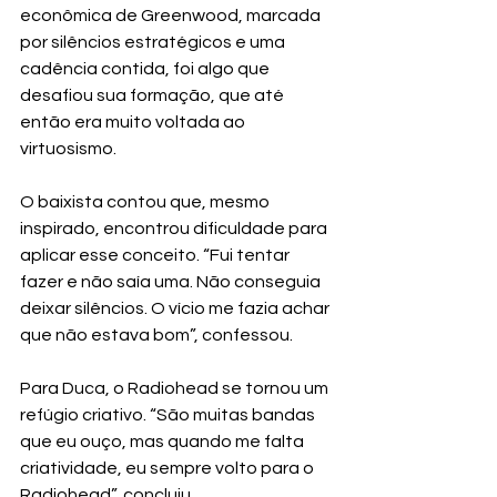
econômica de Greenwood, marcada 
por silêncios estratégicos e uma 
cadência contida, foi algo que 
desafiou sua formação, que até 
então era muito voltada ao 
virtuosismo.
O baixista contou que, mesmo 
inspirado, encontrou dificuldade para 
aplicar esse conceito. “Fui tentar 
fazer e não saía uma. Não conseguia 
deixar silêncios. O vício me fazia achar 
que não estava bom”, confessou.
Para Duca, o Radiohead se tornou um 
refúgio criativo. “São muitas bandas 
que eu ouço, mas quando me falta 
criatividade, eu sempre volto para o 
Radiohead”, concluiu.