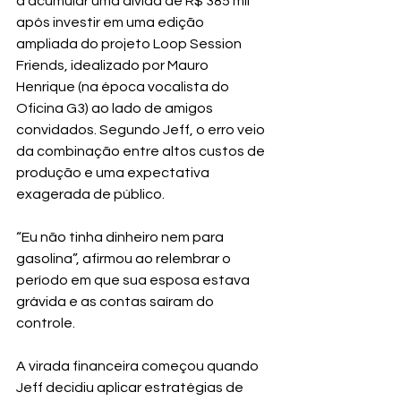
a acumular uma dívida de R$ 385 mil 
após investir em uma edição 
ampliada do projeto Loop Session 
Friends, idealizado por Mauro 
Henrique (na época vocalista do 
Oficina G3) ao lado de amigos 
convidados. Segundo Jeff, o erro veio 
da combinação entre altos custos de 
produção e uma expectativa 
exagerada de público.
“Eu não tinha dinheiro nem para 
gasolina”, afirmou ao relembrar o 
período em que sua esposa estava 
grávida e as contas saíram do 
controle.
A virada financeira começou quando 
Jeff decidiu aplicar estratégias de 