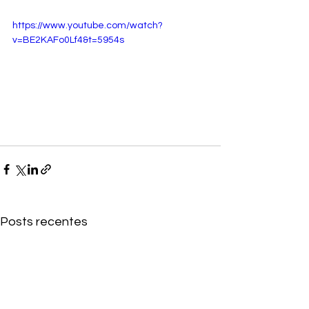
https://www.youtube.com/watch?
v=BE2KAFo0Lf4&t=5954s
Posts recentes